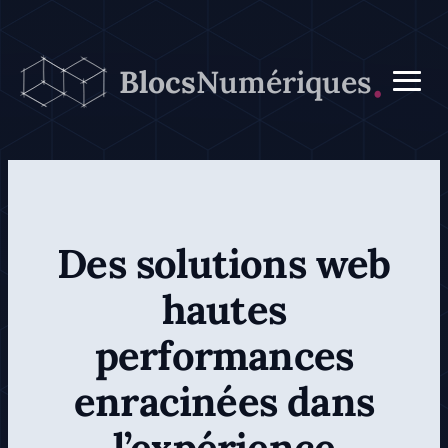
Aller
au
Blocs
Numériques
contenu
Des solutions web
hautes
performances
enracinées dans
l’expérience