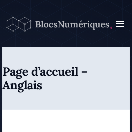
Aller
au
Blocs
Numériques
contenu
Page d’accueil –
Anglais